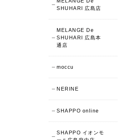
MELANGE De
SHUHARI 広島店
MELANGE De
SHUHARI 広島本
通店
moccu
NERINE
SHAPPO online
SHAPPO イオンモ