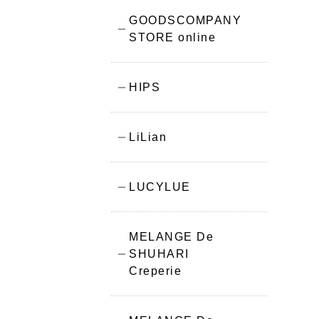
GOODSCOMPANY
STORE online
HIPS
LiLian
LUCYLUE
MELANGE De
SHUHARI
Creperie